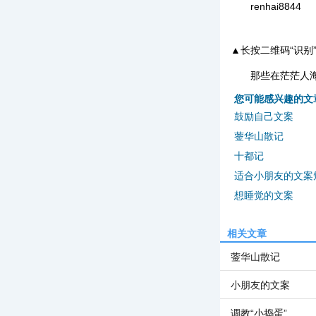
renhai8844
▲长按二维码“识别
那些在茫茫人
您可能感兴趣的文
鼓励自己文案
蓥华山散记
十都记
适合小朋友的文案
想睡觉的文案
相关文章
蓥华山散记
小朋友的文案
调教“小捣蛋”