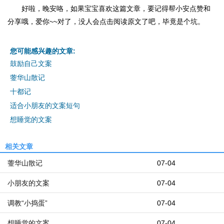
好啦，晚安咯，如果宝宝喜欢这篇文章，要记得帮小安点赞和
分享哦，爱你~~对了，没人会点击阅读原文了吧，毕竟是个坑。
您可能感兴趣的文章:
鼓励自己文案
蓥华山散记
十都记
适合小朋友的文案短句
想睡觉的文案
相关文章
蓥华山散记
07-04
小朋友的文案
07-04
调教“小捣蛋”
07-04
想睡觉的文案
07-04