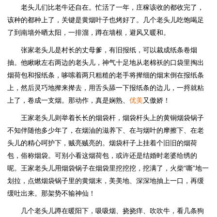
老头儿们比老牛还自在。忙活了一年，庄稼该收的都收完了，
该种的都种上了，关键是黄烟叶子也烤好了。几个老头儿吃饱喝足
了到南墙外晒太阳，一排溜，蹲在墙根，避风又暖和。
张家老头儿是村长的丈母爹，有旧报纸，可以裁成纸条卷烟
抽。他瞅瞅左右两边的老头儿，神气十足地从老棉袄的口袋里掏出
烟荷包和报纸条，哆嗦着两只粗糙的老手将撵细的烟末倒在报纸条
上，然后灵巧地撵来撵去，用舌头舔一下报纸条的边儿，一捋就粘
上了，卷成一支烟。那动作，真是娴熟、
优美
又傲娇！
王家老头儿则举着长长的烟袋杆，烟袋杆头上的黄铜烟袋锅子
不知伴随他多少年了，在烟油的滋养下、在与烟叶的摩擦下、在老
头儿的精心呵护下，贼亮贼亮的。烟袋杆子上挂着个旧旧的烟荷
包，俗称烟袋。可别小看这烟荷包，或许还是结婚时老婆给绣的
呢。王家老头儿用烟袋锅子在烟袋里挖挖挖，挖满了，火柴“嘶”地一
划拉，点燃烟袋锅子里的黄烟末，美美地、深深地抽上一口，再缓
缓吐出来。那架势不输神仙！
几个老头儿蹲在暖阳下，吸吸烟、挠挠痒、吹吹牛，看几条狗