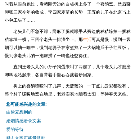
叫着从眼前跑过，看猪圈旁边的白杨树上多了一个喜鹊窝。然后聊
聊张三家今年的收成，李四家麦苗的长势，王五的儿子在北京当上
小包工头了……
老头儿们不急不躁，蹲麻了腿就顺手从旁边的秫秸垛抽一捆秫
秸靠墙一横，三四个老头一排溜坐上。那
生活
可真是慢，慢到一袋
烟可以抽一晌午，慢到老婆子在家煮熟了一大锅地瓜干子红豆饭，
慢到张老头儿的一泡尿攒了一晌也还憋得住。
直到王老头儿的小孙子狗蛋来叫了两趟了，几个老头儿才磨磨
唧唧地站起来，各自背着手慢吞吞踱着步回家。
树上的喜鹊喳喳叫了几声，天蓝蓝的，一丁点儿云彩都没有，
整个村子暖暖地窝在地里，老老实实地晒着太阳，等待春天来临。
您可能感兴趣的文章:
由偷麦想到的
婚姻情感语录文案
爱的等待
励志文案正能量鼓励