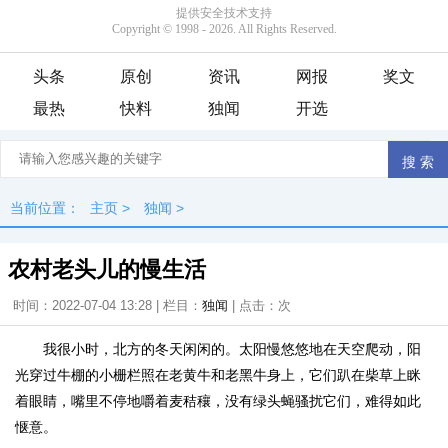
头条
原创
资讯
网报
奖文
最热
快料
独闻
开选
当前位置：
主页
>
独闻
>
农村老头儿的慢生活
时间：2022-07-04 13:28 | 栏目：
独闻
| 点击：
次
我很小时，北方的冬天闲闲的。太阳慢悠悠地在天空爬动，阳
光穿过牛棚的小栅栏照在老黄牛和老黑牛身上，它们趴在柴草上眯
着眼睛，嘴里不停地嚼着麦秸穰，没有绿头蝇骚扰它们，难得如此
惬意。