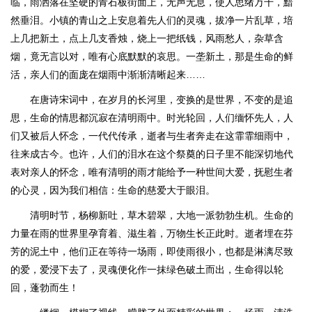
临，雨洒落在坚硬的青石板街面上，无声无息，使人思绪万千，黯
然垂泪。小镇的青山之上安息着先人们的灵魂，拔净一片乱草，培
上几把新土，点上几支香烛，烧上一把纸钱，风雨愁人，杂草含
烟，竟无言以对，唯有心底默默的哀思。一垄新土，那是生命的鲜
活，亲人们的面庞在烟雨中渐渐清晰起来……
在唐诗宋词中，在岁月的长河里，变换的是世界，不变的是追
思，生命的情思都沉寂在清明雨中。时光轮回，人们缅怀先人，人
们又被后人怀念，一代代传承，逝者与生者奔走在这霏霏细雨中，
往来成古今。也许，人们的泪水在这个祭奠的日子里不能深切地代
表对亲人的怀念，唯有清明的雨才能给予一种世间大爱，抚慰生者
的心灵，因为我们相信：生命的慈爱大于眼泪。
清明时节，杨柳新吐，草木碧翠，大地一派勃勃生机。生命的
力量在雨的世界里孕育着、滋生着，万物生长正此时。逝者埋在芬
芳的泥土中，他们正在等待一场雨，即使雨很小，也都是淋漓尽致
的爱，爱浸下去了，灵魂便化作一抹绿色破土而出，生命得以轮
回，蓬勃而生！