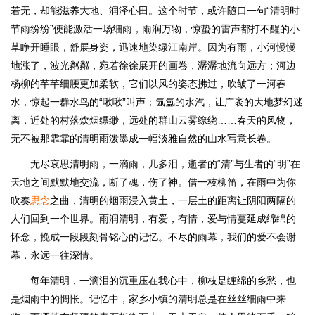
若无，却能滋养大地、润泽心田。这个时节，或许随口一句“清明时
节雨纷纷”便能激活一场细雨，雨润万物，惊蛰的雷声都打不醒的小
草睁开睡眼，舒展身姿，迅速地染绿江南岸。因为有雨，小河慢慢
地涨了，波光粼粼，宛若徐徐展开的画卷，潺潺地流向远方；河边
杨柳的芊芊细腰更加柔软，它们以风的姿态拂过，吹皱了一河春
水，惊起一群水鸟的“啾啾”叫声；氤氲的水汽，让广袤的大地梦幻迷
离，近处的村落炊烟缥缈，远处的群山云雾缭绕……春天的风物，
无不被那霏霏的清明雨泼墨成一幅淡雅自然的山水写意长卷。
无尽哀思清明雨，一滴雨，几多泪，逝者的“清”与生者的“明”在
天地之间默默地交流，断了魂，伤了神。借一枝柳笛，在雨中为你
吹奏
思念
之曲，清明的烟雨浸入黄土，一层土的距离让阴阳两隔的
人们回到一个世界。雨润清明，有爱，有情，爱与情蔓延成绵绵的
怀念，挽成一段段刻骨铭心的记忆。不尽的雨幕，我们的爱不会谢
幕，永远一往深情。
每年清明，一滴泪的沉重压在我心中，柳枝是缠绵的乡愁，也
是烟雨中的惆怅。记忆中，家乡小镇的清明总是在丝丝细雨中来