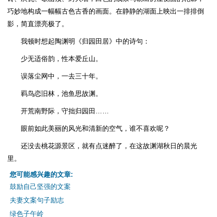
巧妙地构成一幅幅古色古香的画面。在静静的湖面上映出一排排倒
影，简直漂亮极了。
我顿时想起陶渊明《归园田居》中的诗句：
少无适俗韵，性本爱丘山。
误落尘网中，一去三十年。
羁鸟恋旧林，池鱼思故渊。
开荒南野际，守拙归园田……
眼前如此美丽的风光和清新的空气，谁不喜欢呢？
还没去桃花源景区，就有点迷醉了，在这故渊湖秋日的晨光
里。
您可能感兴趣的文章:
鼓励自己坚强的文案
夫妻文案句子励志
绿色子午岭