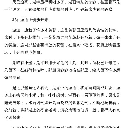
天已透亮，湖畔显得明晰多了。湖面特别的宁静，甚至看不见
一丝波纹。只有偶尔的几声喜鹊的叫声，打破着这少有的静谧。
我在游道上慢步开来。
游道一边栽了许多木芙蓉，这是芙蓉国里最具代表性的花种。
这时，正是开花季节，一朵朵粉红的芙蓉花开放着，像一张张绽开
的笑脸。连同那些含苞待放的花蕾，在晨风中轻摇。花瓣上噙着露
珠，十分的鲜艳美丽。
湖畔有小船，是平时用于采莲的工具。此时，荷花已经谢过，
只留下一些残荷和枯叶，那船便静静地横在那里，给人留下许多想
像的空间。
越过那船向远方看去，是湖中的游道，将湖面间隔成几块。游
道上有拱形的小桥，和一排排绿树。湖面有一层薄薄的雾，原来是
阳光照耀下，水面因气温升高而凝成的氤氲之气，不断地蒸腾着，
变幻着，将那湖上的亭台楼阁，演变为瑶池仙境一般，看得人有点
恍惚起来。
在湖边的湿地上，我看到一群白鹭，栖息在树上或者绿色的水