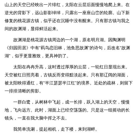
山上的天空已经映出一片绯红，太阳在云层后面慢慢地爬上来。在
逆光的背影下，远山影影绰绰，只露出一座座山峦的轮廓。山下新
修复的桃花源古镇，似乎还在沉睡中没有醒来。只有那古镇与我之
间的故渊湖，显得鲜活起来。
故渊湖是桃花源古镇周边的一个湖，原名明月湖。因陶渊明
《归园田居》中有“羁鸟恋旧林，池鱼思故渊”的诗句，后改名“故渊
湖”，似乎更显雅致，更具神韵了。
太阳在冉冉升高，这时透过厚厚的云层，一轮红日显现出来。
天空被红日照亮着，古镇反而变得黯淡起来。只有那辽阔的湖面，
被太阳映得通红，有“半江瑟瑟半江红”的境界。近处的疏林，则留下
一排排清晰的剪影。
一群白鹭，从树林中飞起，成一长排，跃入湖上的天空，慢慢
地，飞向远方。此时，湖面上已经空荡荡的。只是这一组摇动的长
镜头，一直在我大脑中挥之不去。
我简单洗涮，提起相机，走下楼，来到湖畔。