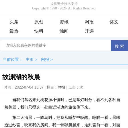
头条
原创
资讯
网报
奖文
最热
快料
独闻
开选
当前位置：
主页
>
网报
>
故渊湖的秋晨
时间：2022-07-04 13:37 | 栏目：
网报
| 点击：
次
当我们慕名来到桃花源小镇时，已是掌灯时分，看不到各种自
然美景，我们只得选一处靠近湖边的旅馆住下来。
第二天清晨，一阵鸟叫，把我从睡梦中唤醒。睁眼一看，晨曦
透过纱窗，映亮我的房间。我一骨碌爬起来，走到窗前一看，对面