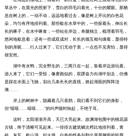
草丛中，在晨光的照射下，雪白的羽毛闪着光，十分的耀眼。那栖
息在树上的，一动不动，远远地看过去，像是树上开出的白色花
朵，均匀有序地排列着。那些歇在水草中的，一些探着头，伸出长
长的啄子，在水中啄食；一些站在岸边，单腿独立，梳理着羽毛，
悠闲地歇息着；还有一些成双成对，长长的颈互相勾缠着，显得特
别的亲昵……行人过来了，它们无动于衷，一点也不见害怕，显得
很安然。
湖中有水鸭，完全野生的，三两只在一起，靠着岸边游玩着。
游人来了，它们一受惊，像赛跑似的，双蹼奋力向湖中划去，仿佛
是踩在水面上飞驰，划出几条长长的直线，掀起湖面的阵阵涟
漪……
岸上的树林中，隐藏着几只喜鹊，我们看不到它们的身影，
但“嘻嘻……嘻嘻……”的叫声随时响起，不绝于耳。
这时，太阳渐渐升高，天已大亮起来。故渊湖包围中的桃花源
古镇，终于清晰可见起来。一排排古建筑鳞次栉比地排列着，青
砖、灰瓦、歇山顶、封火墙，白色的线条勾勒出房屋侧面的轮廓，