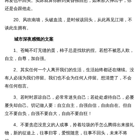
再爱也不回头。实际就算你醉到黄昏独自愁，如果那人伸出手，你
还是会跟他走。
20、风吹南墙，头破血流，是时候该回头，从此再见江湖，不
谈此生拥有。
城市深夜感慨的文案
1、苍蝇不叮无缝的蛋，柿子总是找软的捏。若想不被恶人欺，
自立，自尊，加自强。
2、其实任何一个人离开我们的生活，生活始终都还在继续。没
有人必须为我们停留。我们也不会为任何人停留。想清楚了，不会
有任何怨言。
3、若时时原谅自己，必常常迷失自己；若处处虐待自己，必屡
屡失却自己。切记做人要：自立自主，自强自信，自由自在。但自
立不要自负，自强不要自大，自由不要自狂！
4、不要贪恋没意义的人或事，拎着垃圾的手怎么腾得出来接礼
物，新的征途上，往事归零，爱恨随意，往事不回头，未来不将