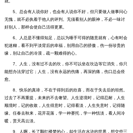
就。
5、总会有人说你好，也会有人说你不好，但只要做人做事问心
无愧，就不必执着于他人的评判。无须看别人的眼神，不必一味讨
好别人，那样会使自己活得更累。
6、人总是不懂得知足，总以为唾手可得的随意就有，心有时会
犯迷糊，看不到平淡背后的幸福，别用自己的骄傲，伤一份珍贵的
缘，别让自己的冷漠，疏一颗难得的心。
7、人生，没有过不去的坎，你不可以坐在坎边等它消失，你只
能想办法穿过它；人生，没有永远的伤痛，再深的痛，伤口总会痊
愈。
8、快乐的真谛，不在于得到后的欣喜，而在于失去后的坦然。
过去了不再重提，未来的不去奢望。人生逆境时，记得忍耐，人生
顺境时，记的收敛，人生得意时，记得看淡，人生失意时，记得随
缘。任春去秋来，花开花落，学一种赛托，学一种恬淡，看人间冷
暖，赏天高云淡。
9、人啊，长了颗红楼梦的心，却生活在水浒的世界，想交些三