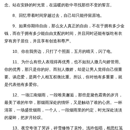
念。站在安静的时光里，在温暖的歌中寻找那些不变的誓言。
8、回忆带着时间穿越过去，自己却只能停留原地。
9、如果你期待自由，那么女人真正的自由，不在于拥有多少金
钱，而在于拥有多少能自由支配的时间，并且同时还能有饭吃有衣
穿有房子居住，并且享有创造和尊严。
10、你在我旁边，只打了个照面，五月的晴天，闪了电。
11、为什么有些人表现得再优秀，也不如别人撒几句娇管用。
你的优秀，那只是你的好。而别人撒娇，却是让男人觉得自己很重
要。谈恋爱，是两个人相互权衡比重。所以，你对他有多重要，就
是代表他有多爱你。
12、一场江南烟雨，一段唯美邂逅，那些是黛色霜青的岁月，
最美了谁的年华，那烟雨深处的情怀，又是触动了谁的心房。一杯
清茶，一场盛世烟雨，一个人，一段烟雨里的约定，时光深处淡淡
的凝眸，把岁月轻叹。
13、夜空夸张了哭诉，碎雪修饰了哀怜。浅吟低唱，相思红笺