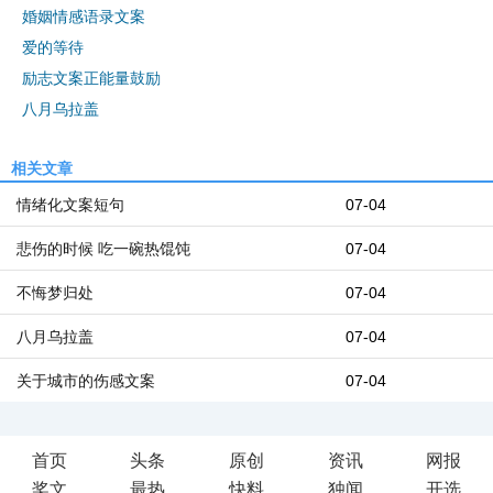
婚姻情感语录文案
爱的等待
励志文案正能量鼓励
八月乌拉盖
相关文章
情绪化文案短句
07-04
悲伤的时候 吃一碗热馄饨
07-04
不悔梦归处
07-04
八月乌拉盖
07-04
关于城市的伤感文案
07-04
首页
头条
原创
资讯
网报
奖文
最热
快料
独闻
开选