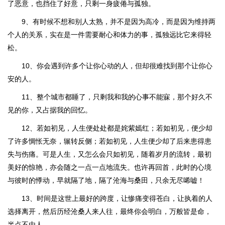
了恶意，也挡住了好意，只剩一身疲倦与孤独。
9、有时候不想和别人太熟，并不是因为高冷，而是因为维持两
个人的关系，实在是一件需要耐心和体力的事，孤独远比它来得轻
松。
10、你会遇到许多个让你心动的人，但却很难找到那个让你心
安的人。
11、整个城市都睡了，只剩我和我的心事不能寐，那个好久不
见的你，又占据我的回忆。
12、若如初见，人生便处处都是姹紫嫣红；若如初见，便少却
了许多惆怅无奈，辗转反侧；若如初见，人生便少却了后来患得患
失与伤痛。可是人生，又怎么会只如初见，随着岁月的流转，最初
美好的惊艳，亦会随之一点一点地流失。也许再回首，此时的心境
与彼时的悸动，早就隔了地，隔了沧海与桑田，只余无尽唏嘘！
13、时间是这世上最好的跨度，让惨痛变得苍白，让执着的人
选择离开，然后历经沧桑人来人往，最终你会明白，万般皆是命，
半点不由人。