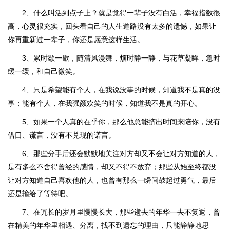
2、什么叫活到点子上？就是觉得一辈子没有白活，幸福指数很
高，心灵很充实，回头看自己的人生道路没有太多的遗憾，如果让
你再重新过一辈子，你还是愿意这样生活。
3、累时歇一歇，随清风漫舞，烦时静一静，与花草凝眸，急时
缓一缓，和自己微笑。
4、只是希望能有个人，在我说没事的时候，知道我不是真的没
事；能有个人，在我强颜欢笑的时候，知道我不是真的开心。
5、如果一个人真的在乎你，那么他总能挤出时间来陪你，没有
借口、谎言，没有不兑现的诺言。
6、那些分手后还会默默地关注对方却又不会让对方知道的人，
是有多么不舍得曾经的感情，却又不得不放弃；那些从始至终都没
让对方知道自己喜欢他的人，也曾有那么一瞬间鼓起过勇气，最后
还是输给了等待吧。
7、在冗长的岁月里慢慢长大，那些逝去的年华一去不复返，曾
在精美的年华里相遇、分离，找不到遗忘的理由，只能静静地思