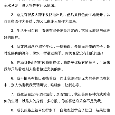
车水马龙，没人管你有什么情绪。
2、总是有很多人猝不及防地出现，然后又行色匆忙地离开，以
甜言蜜语作为开端，却又以曲终人散作为结局。
3、生活千回百转，看来有些分离是注定的，它预示着能与你更
好的回眸。
4、我穿过思念齐眉的年代，手指苍白。多情而悲伤的句子，是
时光腰身的流年，像水一样蔓过四季。你仍像是没有归航的船！
5、你满身是刺的时候我拥抱你，我磨平你所有的棱角，可后来
我却只能看着别人抱着接近完美的你。
6、我不怕所有枪口都指着我，而让我绝望到无力的是你也在其
中，别人伤害我我无话可说，唯独你，让我心寒。
7、我生活在没有你的城市，尽管如此，我还是用各种方式关注
你的生活，以路人的身份，多心酸，你的喜怒哀乐全不是为我。
8、成长的路上被辜负得多了，自然也就学会了防卫，结果防住