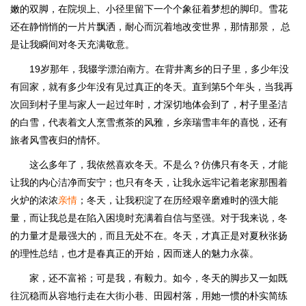
嫩的双脚，在院坝上、小径里留下一个个象征着梦想的脚印。雪花
还在静悄悄的一片片飘洒，耐心而沉着地改变世界，那情那景， 总
是让我瞬间对冬天充满敬意。
19岁那年，我辍学漂泊南方。在背井离乡的日子里，多少年没
有回家，就有多少年没有见过真正的冬天。直到第5个年头，当我再
次回到村子里与家人一起过年时，才深切地体会到了，村子里圣洁
的白雪，代表着文人烹雪煮茶的风雅，乡亲瑞雪丰年的喜悦，还有
旅者风雪夜归的情怀。
这么多年了，我依然喜欢冬天。不是么？仿佛只有冬天，才能
让我的内心洁净而安宁；也只有冬天，让我永远牢记着老家那围着
火炉的浓浓
亲情
；冬天，让我积淀了在历经艰辛磨难时的强大能
量，而让我总是在陷入困境时充满着自信与坚强。对于我来说，冬
的力量才是最强大的，而且无处不在。冬天，才真正是对夏秋张扬
的理性总结，也才是春真正的开始，因而迷人的魅力永葆。
家，还不富裕；可是我，有毅力。如今，冬天的脚步又一如既
往沉稳而从容地行走在大街小巷、田园村落，用她一惯的朴实简练