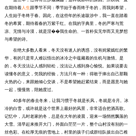
在期待着
人生
跟季节不同：季节始于春而终于冬的，而我则希望，
人生始于冬终于春。因此，在这些年的长途跋涉中，我一直在踏着
冬的希冀，期待着春的万紫千红。在我的字典里，冬的严寒与荒
凉、无情与冷漠，就是涅��我生命的、一首朴实无华而又充梦想
与希望的诗。
在绝大多数人看来，冬天没有迷人的诱惑，没有姹紫嫣红的繁
华，有的只是常人难以悟出的冰冷之中蕴藏着的生机与激情。是
的，冬天没法让人感到轻松，没法让人感到身心愉悦。如果说要去
读懂冬的意义，凭我的经验，方法只有一种：得敢于捧出自己那颗
火热的心，来跟她倾心交谈，不是希望她赶紧结束，而是愿意与她
一起，慢慢熬，陪她度过。
40多年的春去冬来，让我习惯于冬就是长风，冬就是冷月。冰
冷的白雪，或许就是这个世界上最好的风景，非常适合把酒高歌。
记忆中，儿时老家的冬，总是在大年的凌晨，迎来一场悄然飘落的
大雪。清早起来推开大门，外面白茫茫一片，整个山村没有别的一
丝色彩。在松厚无痕的雪地上，村里的孩子们成群结队拔出自己稚