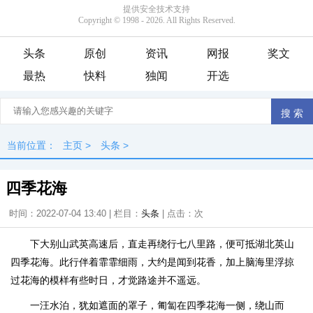
头条
原创
资讯
网报
奖文
最热
快料
独闻
开选
当前位置：
主页
>
头条
>
四季花海
时间：2022-07-04 13:40 | 栏目：
头条
| 点击：
次
下大别山武英高速后，直走再绕行七八里路，便可抵湖北英山
四季花海。此行伴着霏霏细雨，大约是闻到花香，加上脑海里浮掠
过花海的模样有些时日，才觉路途并不遥远。
一汪水泊，犹如遮面的罩子，匍匐在四季花海一侧，绕山而