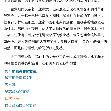
奢侈的赶集？为了梦想而起的躁动，没有人说得清是为了什么。
蒙蒙细雨夹杂着一丝凉意，但到底还是没有风雪交加的时节那
般寒冷。几十栋外形酷似鸟巢的圆形小屋排列在陡峭的半山腰上，
就像钉子样钉在那里，丝毫不曾有逃离的迹象，稳稳妥妥地镶嵌在
山脊上。房间内的顶棚，仿造了游牧民族的蒙古包，躺在床上小憩
一会，仿佛有一种身处辽阔大草原的畅快感，但又忽闻金戈铁马的
厮杀声。诗人陶渊明说“久在樊笼里，复得返自然”，自然不是物化的
自然，而是内心畅快的瞬间所获之灵感。
去了四季花海，我心中的花长成了月光，成了渡船，成了花丛
中掩盖着的善良和温暖，还有河水的包容和博爱……
您可能感兴趣的文章:
城市街景情感文案
秀秋景
励志鼓励的文案
四季花海
自己鼓励自己的文案