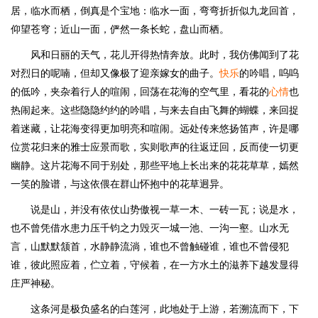
居，临水而栖，倒真是个宝地：临水一面，弯弯折折似九龙回首，
仰望苍穹；近山一面，俨然一条长蛇，盘山而栖。
风和日丽的天气，花儿开得热情奔放。此时，我仿佛闻到了花
对烈日的呢喃，但却又像极了迎亲嫁女的曲子。
快乐
的吟唱，呜呜
的低吟，夹杂着行人的喧闹，回荡在花海的空气里，看花的
心情
也
热闹起来。这些隐隐约约的吟唱，与来去自由飞舞的蝴蝶，来回捉
着迷藏，让花海变得更加明亮和喧闹。远处传来悠扬笛声，许是哪
位赏花归来的雅士应景而歌，实则歌声的往返迂回，反而使一切更
幽静。这片花海不同于别处，那些平地上长出来的花花草草，嫣然
一笑的脸谱，与这依偎在群山怀抱中的花草迥异。
说是山，并没有依仗山势傲视一草一木、一砖一瓦；说是水，
也不曾凭借水患力压千钧之力毁灭一城一池、一沟一壑。山水无
言，山默默颔首，水静静流淌，谁也不曾触碰谁，谁也不曾侵犯
谁，彼此照应着，伫立着，守候着，在一方水土的滋养下越发显得
庄严神秘。
这条河是极负盛名的白莲河，此地处于上游，若溯流而下，下