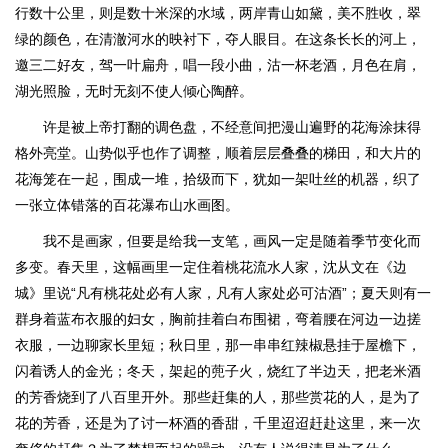
行数十公里，则是数十米深的水域，两岸青山如黛，美不胜收，翠
绿的颜色，在清澈河水的映衬下，夺人眼目。在这条长长的河上，
邀三二好友，驾一叶扁舟，唱一段小曲，沽一杯老酒，月色在肩，
湖光照脸，无时无刻不使人倾心陶醉。
许是被上帝打翻的调色盘，不经意间把漫山遍野的花海涂抹得
格外亮堂。山势似乎也作了调整，顺着层层叠叠的梯田，和大片的
花海笼在一起，围成一堆，拾级而下，犹如一架吐丝的机器，织了
一张立体错落的百花瀑布山水画图。
我不是画家，但要是给我一支笔，画风一定是随着季节变化而
多变。春天里，这幅画里一定住着桃花流水人家，沈从文在《边
城》里说“凡有桃花处必有人家，凡有人家处必可沽酒”；夏天则有一
群身着蓝布衣服的妇女，胸前挂着白布围裙，弯着腰在河边一边搓
衣服，一边聊家长里短；秋日里，那一串串红辣椒悬挂于屋檐下，
闪着诱人的金光；冬天，架起的蔸子火，烧红了半边天，把老米酒
的芳香烧到了八百里开外。那些赶集的人，那些赏花的人，是为了
花的芳香，还是为了讨一杯酒的香甜，千里迢迢赶赴这里，来一次