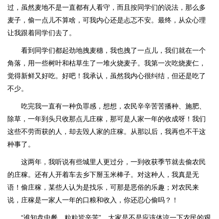
过，虽然麦地不是一直都有人看守，而且按同学们的说法，那么多
麦子，偷一点儿不算啥，可我内心还是忐忑不安。最终，从众心理
让我跟着同学们去了。
看到同学们都起劲地拽麦穗，我也拽了一点儿，我们就在一个
角落，用一些树叶和枯草生了一堆火烧麦子。我第一次吃烧麦仁，
觉得新鲜又好吃。好吧！我承认，虽然我内心很纠结，但还是吃了
不少。
吃完我一直有一种负罪感，想想，农民辛辛苦苦播种、施肥、
除草，一年到头只收那点儿庄稼，那可是人家一年的收成呀！我们
这些不劳而获的人，却去毁人家的庄稼。从那以后，我再也不干这
种事了。
这两年，我听说有些城里人更过分，一到收获季节就去偷农民
的庄稼。还有人开着车去乡下掰玉米棒子。对这种人，我真是无
语！偷庄稼，某些人认为是找乐，可那是恶俗的乐趣；对农民来
说，庄稼是一家人一年的口粮和收入，你还忍心偷吗？！
“谁知盘中餐，粒粒皆辛苦”，大家是不是应该体谅一下农民的艰