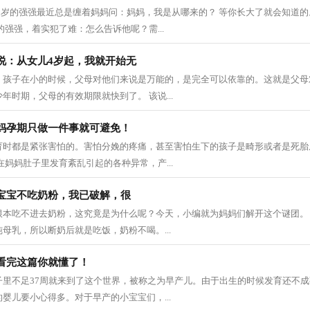
5岁的强强最近总是缠着妈妈问：妈妈，我是从哪来的？ 等你长大了就会知道的
的强强，着实犯了难：怎么告诉他呢？需...
说：从女儿4岁起，我就开始无
，孩子在小的时候，父母对他们来说是万能的，是完全可以依靠的。这就是父母
年时期，父母的有效期限就快到了。 该说...
妈孕期只做一件事就可避免！
育时都是紧张害怕的。害怕分娩的疼痛，甚至害怕生下的孩子是畸形或者是死胎
在妈妈肚子里发育紊乱引起的各种异常，产...
宝宝不吃奶粉，我已破解，很
根本吃不进去奶粉，这究竟是为什么呢？今天，小编就为妈妈们解开这个谜团。
母乳，所以断奶后就是吃饭，奶粉不喝。...
看完这篇你就懂了！
子里不足37周就来到了这个世界，被称之为早产儿。由于出生的时候发育还不
婴儿要小心得多。对于早产的小宝宝们，...