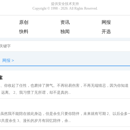
原创
资讯
网报
快料
独闻
开选
网报
>
案
 1、你收起了任性，也磨掉了脾气。不再轻易伤害，不再无端猜忌，因为你知道
远离。 2、我习惯了无所谓，却不是真的...
、虽然我不能陪在彼此身边，但是余生只要你陪伴，未来就有可期 2、以后会多
共度余生 3、漫长的岁月有回忆陪伴，余...