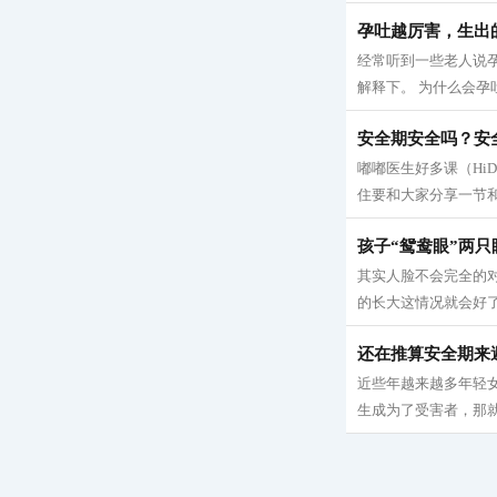
孕吐越厉害，生出
经常听到一些老人说
解释下。 为什么会孕吐
安全期安全吗？安
嘟嘟医生好多课（Hi
住要和大家分享一节和
孩子“鸳鸯眼”两
其实人脸不会完全的
的长大这情况就会好了
还在推算安全期来
近些年越来越多年轻
生成为了受害者，那就