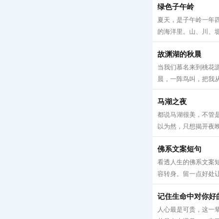
绿色子午岭
夏天，是子午岭一年
的海洋里。山、川、塬
故渊湖的秋晨
当我们慕名来到桃花
晨，一阵鸟叫，把我从
马湖之夜
都说马湖很美，不管
以为然，只想揭开夜晚
佛系文案短句
看透人生的佛系文案
容转身。留一点好处让
记住生命中对你好
人心最是可贵，这一