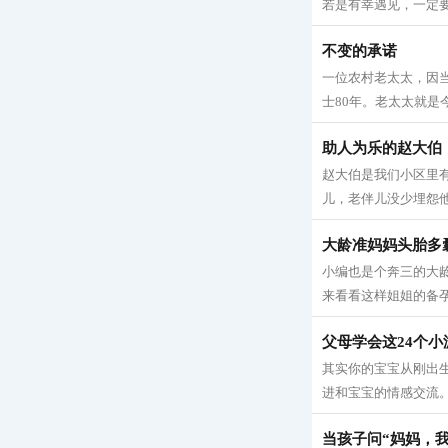
若是有幸遇见，一定要
不变的承诺
一位农村老太太，因
士80年。老太太就是今
助人为乐的赵大伯
赵大伯是我们小区里
儿，老伴儿没少埋怨他
大龄准妈妈头胎多
小编也是个奔三的大
来看看这样姐姐的备孕心
父母学会这24个
其实你的宝宝从刚出
进和宝宝的情感交流。
当孩子问“妈妈，