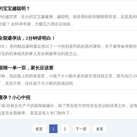
的宝宝越聪明？
孕吐越厉害，生出的宝宝越健康，越聪明。很多孕妇听到都暗暗窃喜，这是真的
呢？ 在怀孕早期，大概五六周左右很多...
全期避孕法，2分钟讲明白！
DOC）系列精品课程最近推出了一个特别老司机的系列课程：关于避孕备孕那
宝妈切身相关的事儿安全期避孕法到底怎么...
只眼睛一单一双，家长应该要
对称，包括脸上的所有器官，小孩子大小眼许多的家长觉得很正常，因为自己小
，其实不然，往往孩子大小眼的形成说明...
避孕？小心中招
女孩/在校女生产子的新闻被爆出，除了男女双方对性安全意识的淡薄之外，还
是安全期避孕。 甚至还有人专门制作了...
首页
1
2
下一页
末页