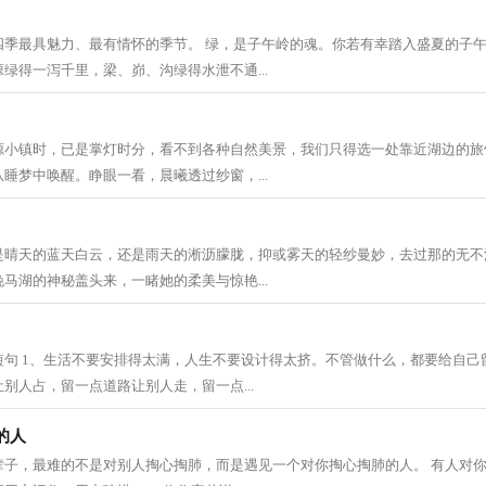
四季最具魅力、最有情怀的季节。 绿，是子午岭的魂。你若有幸踏入盛夏的子
绿得一泻千里，梁、峁、沟绿得水泄不通...
源小镇时，已是掌灯时分，看不到各种自然美景，我们只得选一处靠近湖边的旅
睡梦中唤醒。睁眼一看，晨曦透过纱窗，...
是晴天的蓝天白云，还是雨天的淅沥朦胧，抑或雾天的轻纱曼妙，去过那的无不
马湖的神秘盖头来，一睹她的柔美与惊艳...
短句 1、生活不要安排得太满，人生不要设计得太挤。不管做什么，都要给自己
别人占，留一点道路让别人走，留一点...
的人
辈子，最难的不是对别人掏心掏肺，而是遇见一个对你掏心掏肺的人。 有人对