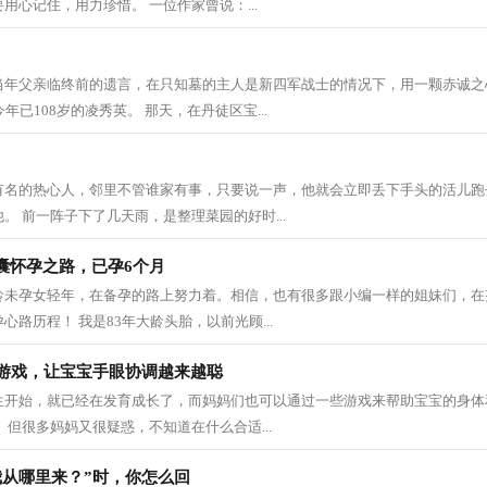
用心记住，用力珍惜。 一位作家曾说：...
当年父亲临终前的遗言，在只知墓的主人是新四军战士的情况下，用一颗赤诚之心
年已108岁的凌秀英。 那天，在丹徒区宝...
有名的热心人，邻里不管谁家有事，只要说一声，他就会立即丢下手头的活儿跑
。 前一阵子下了几天雨，是整理菜园的好时...
囊怀孕之路，已孕6个月
龄未孕女轻年，在备孕的路上努力着。相信，也有很多跟小编一样的姐妹们，在
路历程！ 我是83年大龄头胎，以前光顾...
小游戏，让宝宝手眼协调越来越聪
生开始，就已经在发育成长了，而妈妈们也可以通过一些游戏来帮助宝宝的身体
 但很多妈妈又很疑惑，不知道在什么合适...
我从哪里来？”时，你怎么回