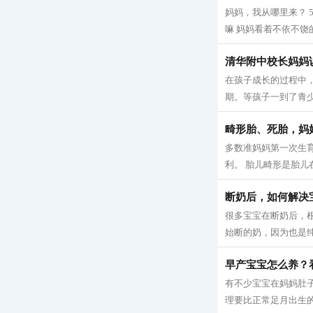
妈妈，我从哪里来？ 
嘛 妈妈看着不依不饶
清华附中校长妈妈
在孩子成长的过程中
期。等孩子一到了青少
畸形胎、死胎，妈
多数准妈妈第一次生
利。 胎儿畸形是胎儿
断奶后，如何解决
很多宝宝在断奶后，
始断的奶，因为也是纯
早产宝宝怎么养？
有不少宝宝在妈妈肚
理要比正常足月出生的