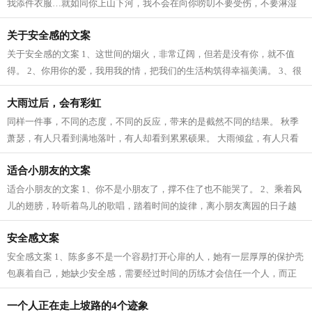
我添件衣服…就如同你上山下河，我不会在向你唠叨不要受伤，不要淋湿
～？ 2、我在的城市下雨了，你还好吗...
关于安全感的文案
关于安全感的文案 1、这世间的烟火，非常辽阔，但若是没有你，就不值
得。 2、你用你的爱，我用我的情，把我们的生活构筑得幸福美满。 3、很
多人如果换一个时间认识，就会有不同...
大雨过后，会有彩虹
同样一件事，不同的态度，不同的反应，带来的是截然不同的结果。 秋季
萧瑟，有人只看到满地落叶，有人却看到累累硕果。 大雨倾盆，有人只看
到满地泥泞，有人却看到天边彩虹。...
适合小朋友的文案
适合小朋友的文案 1、你不是小朋友了，撑不住了也不能哭了。 2、乘着风
儿的翅膀，聆听着鸟儿的歌唱，踏着时间的旋律，离小朋友离园的日子越
来越近了。看着即将毕业的你们，我心...
安全感文案
安全感文案 1、陈多多不是一个容易打开心扉的人，她有一层厚厚的保护壳
包裹着自己，她缺少安全感，需要经过时间的历练才会信任一个人，而正
是因为如此，她对他的信任和依赖几...
一个人正在走上坡路的4个迹象