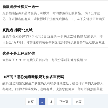
重，你还是曾经的你 表着急，看下文治...
新款跑步长裤买一送一
跑步指南招募新品体验员，可以第一时间体验我们的新品。 为了公平起
见，保证报名的有效，请按照以下流程完成报名。 1、从下文链接正常购买
2条长裤 复制这条信息，打开手机淘宝...
真跑者·撒野北京城
真跑者 你准备好了吗？ 4月16日 玩真的 一起来北京城 撒野 温馨提示：即
日起至4月15日，可前往赛前装备领取区域旁的特步展台参与互动以及专业
教练的跑步指导课程和约跑活动，学习...
这是不是上秤后的你
太形象了！ ▼ ☞ 点我关注姊妹刊，每天分享精彩健身视频 ☜...
血压高？那你知道吃酸奶对你多重要吗
酸奶 通过细菌发酵生产的酸奶具有很多健康益处，确信你们中的大多数人
都知道。如果经常喝酸奶，这将有助于改善您的健康，并可以自然的美化
容颜。据医生介绍，它是多种维生素的...
首页
1
2
下一页
末页