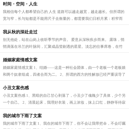
时间・空间・人生
我相信每个人都希望自己的 人生 道路可以越走越宽，越走越长。但所谓的
宽与窄，长与短都是不能用尺子去衡量的，都需要我们日积月累：积窄而
宽，积短而长。学过哲学的都知道，...
我从秋的深处走过
别无他处，站在山岗上收听季节的声音。 爱意从深秋疾步而来。 露珠，悄
悄滴落在吊兰的叶脉间，汇聚成晶莹剔透的星星。淡忘的往事席卷，在竹
林中穿梭。脚步不紧不慢，按某一节...
婚姻家庭情感文案
婚姻家庭情感文案 1、结婚——这是一种社会团体，由一个老板一个老板娘
和两个奴隶组成，四者合而为二。 2、所谓的西方的性解放已经严重误导了
这一代人的价值取向。所谓的西方的...
小丑文案伤感
小丑文案伤感 1、黑暗的自己甘心剥落了，小丑少了魂魄少了具体，少个另
一个自己。 2、清晨起床，我理好衣装，画上浓妆，抹上口红，静静等待寂
寞到来。 3、时间没有改变什么，只...
我的城市下雨了文案
我的城市下雨了文案 1、我在的城市下雨了，你不会让我带把伞，不会叮嘱