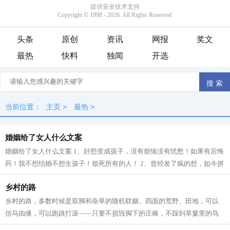
头条
原创
资讯
网报
奖文
最热
快料
独闻
开选
当前位置：
主页
>
最热
>
婚姻给了女人什么文案
婚姻给了女人什么文案 1、好想变成孩子，没有烦恼没有忧愁！如果有后悔
药！我不想结婚不想生孩子！烦死所有的人！ 2、曾经发了疯的想，如今拼
了命的忘。 3、大部分男一女在婚后...
乡村的路
乡村的路，多数时候是双脚和杂草的随机联姻。四面的荒野、田地，可以
信马由缰，可以跑跳打滚——只要不损毁脚下的庄稼，不踩到草窠里的鸟
窝。窄窄的田埂，没膝的荒草，甚至交...