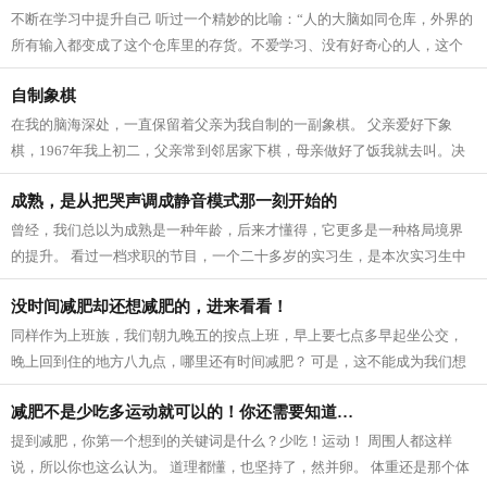
不断在学习中提升自己 听过一个精妙的比喻：“人的大脑如同仓库，外界的
所有输入都变成了这个仓库里的存货。不爱学习、没有好奇心的人，这个
仓库里是空的。”想要提升自己，离...
自制象棋
在我的脑海深处，一直保留着父亲为我自制的一副象棋。 父亲爱好下象
棋，1967年我上初二，父亲常到邻居家下棋，母亲做好了饭我就去叫。决
不出胜负的二人决不罢休，我只得站在旁...
成熟，是从把哭声调成静音模式那一刻开始的
曾经，我们总以为成熟是一种年龄，后来才懂得，它更多是一种格局境界
的提升。 看过一档求职的节目，一个二十多岁的实习生，是本次实习生中
唯一的本科生。 当他提到自己毕业于...
没时间减肥却还想减肥的，进来看看！
同样作为上班族，我们朝九晚五的按点上班，早上要七点多早起坐公交，
晚上回到住的地方八九点，哪里还有时间减肥？ 可是，这不能成为我们想
要拥有好的身材的绊脚石，没时间专注...
减肥不是少吃多运动就可以的！你还需要知道…
提到减肥，你第一个想到的关键词是什么？少吃！运动！ 周围人都这样
说，所以你也这么认为。 道理都懂，也坚持了，然并卵。 体重还是那个体